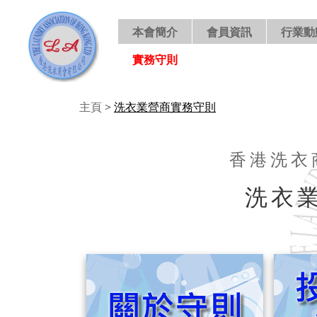
本會簡介
會員資訊
行業動
實務守則
主頁
>
洗衣業營商實務守則
香港洗衣
洗衣